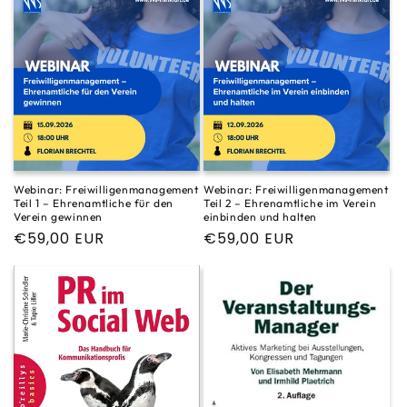
Webinar: Freiwilligenmanagement
Webinar: Freiwilligenmanagement
Teil 1 – Ehrenamtliche für den
Teil 2 – Ehrenamtliche im Verein
Verein gewinnen
einbinden und halten
Normaler
€59,00 EUR
Normaler
€59,00 EUR
Preis
Preis