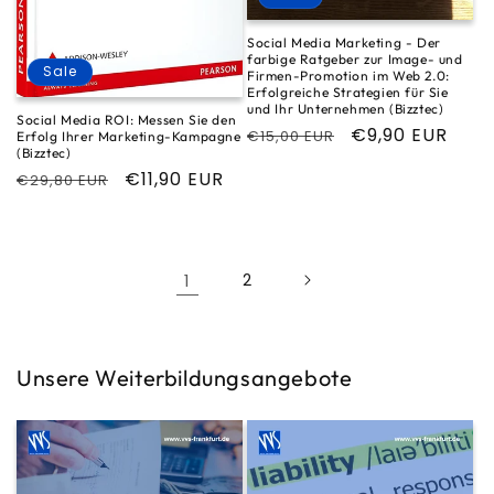
Social Media Marketing - Der
farbige Ratgeber zur Image- und
Sale
Firmen-Promotion im Web 2.0:
Erfolgreiche Strategien für Sie
und Ihr Unternehmen (Bizztec)
Social Media ROI: Messen Sie den
Normaler
Verkaufspreis
€9,90 EUR
€15,00 EUR
Erfolg Ihrer Marketing-Kampagne
(Bizztec)
Preis
Normaler
Verkaufspreis
€11,90 EUR
€29,80 EUR
Preis
1
2
Unsere Weiterbildungsangebote