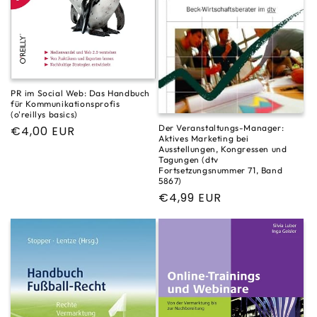
PR im Social Web: Das Handbuch
für Kommunikationsprofis
(o'reillys basics)
Der Veranstaltungs-Manager:
Normaler
€4,00 EUR
Aktives Marketing bei
Preis
Ausstellungen, Kongressen und
Tagungen (dtv
Fortsetzungsnummer 71, Band
5867)
Normaler
€4,99 EUR
Preis