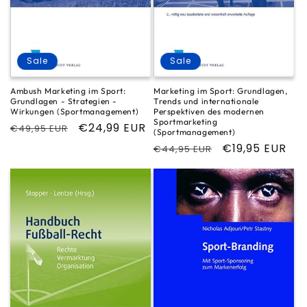
Sale
Sale
Ambush Marketing im Sport:
Marketing im Sport: Grundlagen,
Grundlagen - Strategien -
Trends und internationale
Wirkungen (Sportmanagement)
Perspektiven des modernen
Sportmarketing
Normaler
Verkaufspreis
€24,99 EUR
€49,95 EUR
(Sportmanagement)
Preis
Normaler
Verkaufspreis
€19,95 EUR
€44,95 EUR
Preis