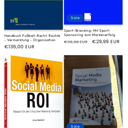
Sale
Sport-Branding: Mit Sport-
Sponsoring zum Markenerfolg
Handbuch Fußball-Recht: Rechte
- Vermarktung - Organisation
Normaler
Verkaufspreis
€29,99 EUR
€39,99 EUR
Normaler
€136,00 EUR
Preis
Preis
Sale