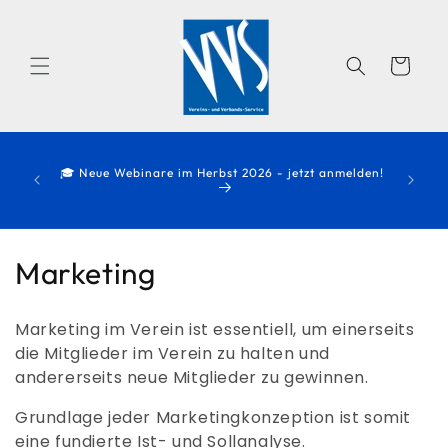
Direkt
zum
Inhalt
Warenkorb
Zwischen
elmäßig
🎓 Neue Webinare im Herbst 2026 - jetzt anmelden!
zögerung
ren Sie
K
Marketing
a
Marketing im Verein ist essentiell, um einerseits
t
die Mitglieder im Verein zu halten und
andererseits neue Mitglieder zu gewinnen.
e
Grundlage jeder Marketingkonzeption ist somit
g
eine fundierte Ist- und Sollanalyse.