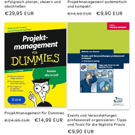
Projektmanagement systematisch
erfolgreich planen, steuern und
und kompakt.
abschließen
Normaler
Verkaufspreis
€9,90 EUR
Normaler
€29,95 EUR
€14,90 EUR
Preis
Preis
Sale
Projektmanagement für Dummies
Events und Veranstaltungen
Normaler
Verkaufspreis
€14,99 EUR
professionell organisieren: Tipps
€24,95 EUR
und Tools für die tägliche Praxis
Preis
Normaler
€9,90 EUR