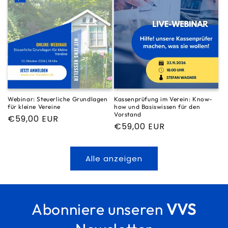
Webinar: Steuerliche Grundlagen
Kassenprüfung im Verein: Know-
für kleine Vereine
how und Basiswissen für den
Vorstand
Normaler
€59,00 EUR
Normaler
€59,00 EUR
Preis
Preis
Alle anzeigen
Abonniere unseren
VVS