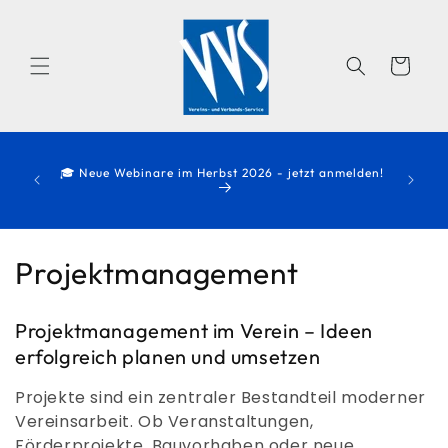
Direkt
zum
Inhalt
Warenkorb
Zwischen
elmäßig
🎓 Neue Webinare im Herbst 2026 - jetzt anmelden!
zögerung
ren Sie
K
Projektmanagement
a
Projektmanagement im Verein – Ideen
t
erfolgreich planen und umsetzen
e
Projekte sind ein zentraler Bestandteil moderner
g
Vereinsarbeit. Ob Veranstaltungen,
Förderprojekte, Bauvorhaben oder neue