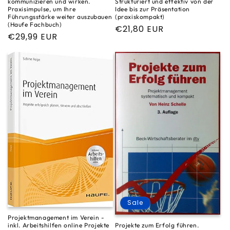
Strukturiert und effektiv von der
kommunizieren und wirken.
Idee bis zur Präsentation
Praxisimpulse, um Ihre
(praxiskompakt)
Führungsstärke weiter auszubauen
(Haufe Fachbuch)
Normaler
€21,80 EUR
Normaler
€29,99 EUR
Preis
Preis
Sale
Projektmanagement im Verein -
Projekte zum Erfolg führen.
inkl. Arbeitshilfen online Projekte